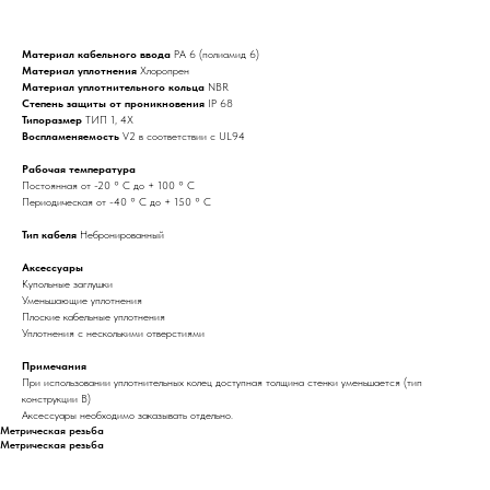
Материал кабельного ввода
PA 6 (полиамид 6)
Материал уплотнения
Хлоропрен
Материал уплотнительного кольца
NBR
Степень защиты от проникновения
IP 68
Типоразмер
ТИП 1, 4X
Воспламеняемость
V2 в соответствии с UL94
Рабочая температура
Постоянная от -20 ° C до + 100 ° C
Периодическая от -40 ° C до + 150 ° C
Тип кабеля
Небронированный
Аксессуары
Купольные заглушки
Уменьшающие уплотнения
Плоские кабельные уплотнения
Уплотнения с несколькими отверстиями
Примечания
При использовании уплотнительных колец доступная толщина стенки уменьшается (тип
конструкции B)
Аксессуары необходимо заказывать отдельно.
Метрическая резьба
Метрическая резьба