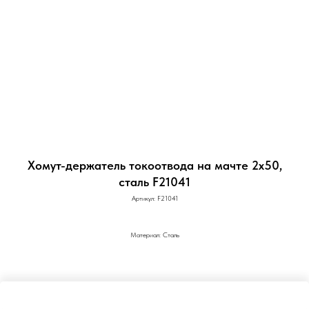
Хомут-держатель токоотвода на мачте 2х50,
сталь F21041
Артикул:
F21041
Материал: Сталь